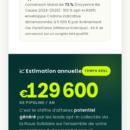
conversion stand de
72 %
(moyenne Be
Cause 2024-2025) · 100 % opt-in RGPD ·
enveloppe Cadons indicative
dimensionnée à 5 000 € par évènement.
Cas FactoFrance (référence historique) : 36 % de
conversion sur un congrès très qualifié.
📈 Estimation annuelle
TEMPS RÉEL
129 600
€
DE PIPELINE / AN
C’est le chiffre d’affaires
potentiel
généré
par les leads opt-in collectés via
la Roue Solidaire sur l’ensemble de votre