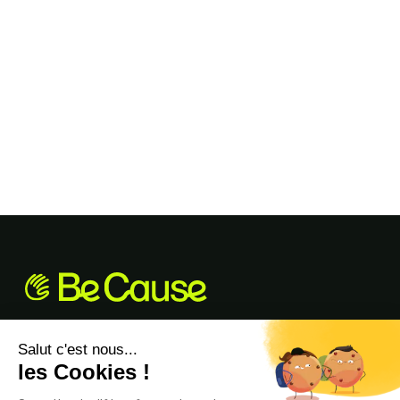
Philanthropy-as-a-Service B2B. La Roue
de la Fortune Solidaire transforme vos
évènements en générateurs de leads et
d’impact RSE chiffré.