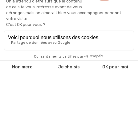
ORIAS · IFP n° 25 000 988
Intermédiaire en Financement Participatif
ÉVÈNEMENTIEL B2B
Salons & congrès
Programmes de parrainage
La Roue Solidaire
Calculateur ROI
OUTIL
Calculateur CO₂
OUTIL
TARIFS & RESSOURCES
Tarifs
Nos associations
BE CAUSE