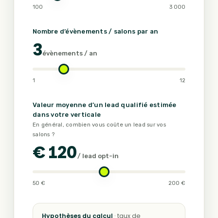
100
3 000
Nombre d’évènements / salons par an
3
évènements / an
1
12
Valeur moyenne d’un lead qualifié estimée
dans votre verticale
En général, combien vous coûte un lead sur vos
salons ?
€
120
/ lead opt-in
50 €
200 €
Hypothèses du calcul
· taux de