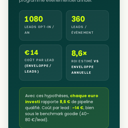
programme évènementiel annuel.
1 080
360
LEADS OPT-IN /
LEADS /
AN
ÉVÈNEMENT
€
14
8,6
×
COÛT PAR LEAD
ROI ESTIMÉ
VS
(ENVELOPPE /
ENVELOPPE
LEADS)
ANNUELLE
Avec ces hypothèses,
chaque euro
investi
rapporte
8,6 €
de pipeline
qualifié. Coût par lead :
~14 €
, bien
sous le benchmark goodie (40–
80 €/lead).